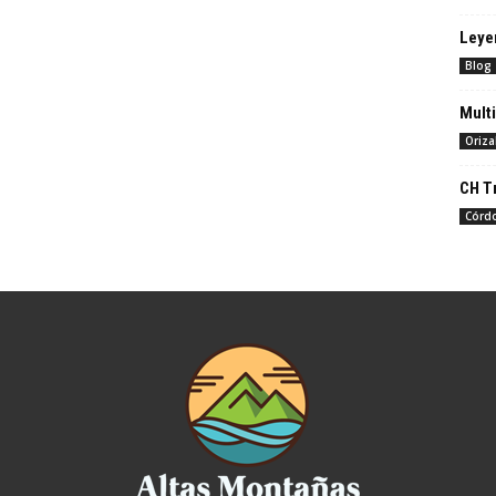
Leye
Blog
Multi
Oriz
CH T
Córd