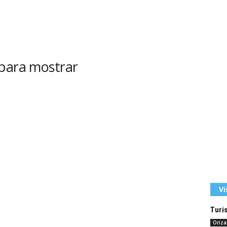
 para mostrar
Vi
Turi
Oriz