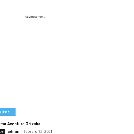
- Advertisement -
sitar:
smo Aventura Orizaba
admin
-
febrero 12, 2021
aba