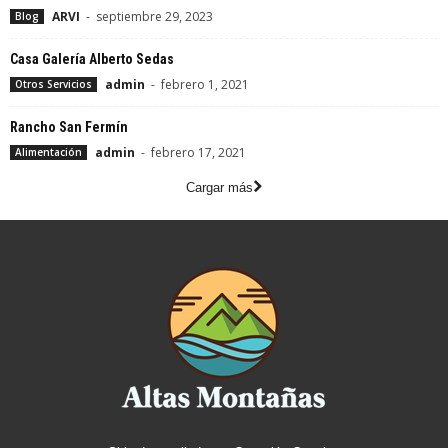
ARVI
-
septiembre 29, 2023
Blog
Casa Galería Alberto Sedas
admin
-
febrero 1, 2021
Otros Servicios
Rancho San Fermín
admin
-
febrero 17, 2021
Alimentación
Cargar más