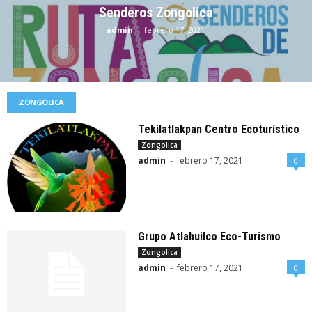
Senderos Zongolica
admin
-
febrero 17, 2021
ZONGOLICA
Tekilatlakpan Centro Ecoturístico
Zongolica
admin
-
febrero 17, 2021
0
Grupo Atlahuilco Eco-Turismo
Zongolica
admin
-
febrero 17, 2021
0