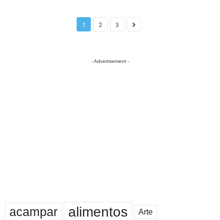
1
2
3
- Advertisement -
alimentos
acampar
Arte