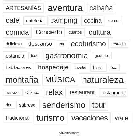
aventura
cabaña
ARTESANÍAS
cafe
camping
cocina
cafeteria
comer
cultura
comida
Concierto
cuartos
ecoturismo
descanso
delicioso
estadia
eat
gastronomia
estancia
food
gourmet
hospedaje
hotel
habitaciones
hostal
jazz
naturaleza
montaña
MÚSICA
relax
restaurant
restaurante
Orizaba
nutricion
senderismo
tour
sabroso
rico
turismo
vacaciones
viaje
tradicional
- Advertisement -