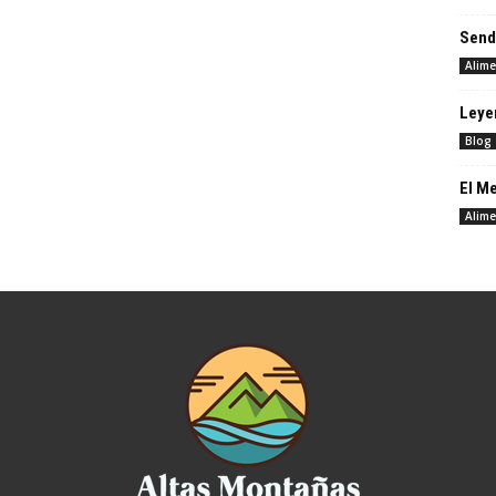
Send
Alime
Leyen
Blog
El M
Alime