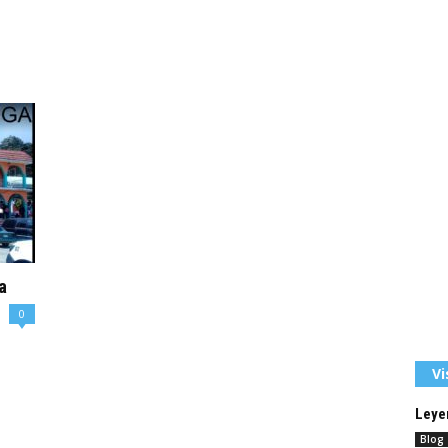
a
0
Vi
Leyen
Blog