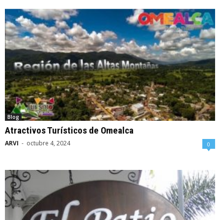
Blog
Atractivos Turísticos de Omealca
ARVI
-
octubre 4, 2024
0