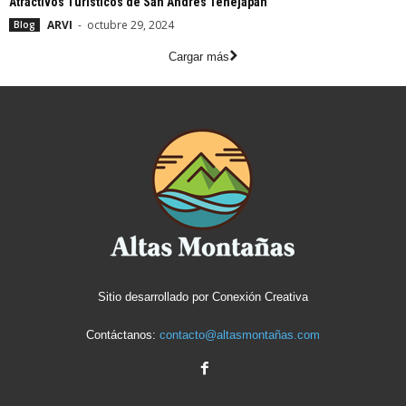
Atractivos Turísticos de San Andrés Tenejapan
ARVI
-
octubre 29, 2024
Blog
Cargar más
Sitio desarrollado por
Conexión Creativa
Contáctanos:
contacto@altasmontañas.com