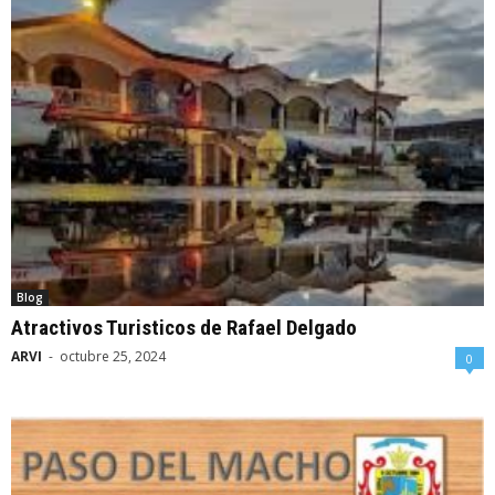
Blog
Atractivos Turisticos de Rafael Delgado
ARVI
-
octubre 25, 2024
0