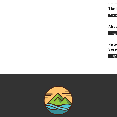
The H
Alime
Atrac
Blog
Histo
Vera
Blog