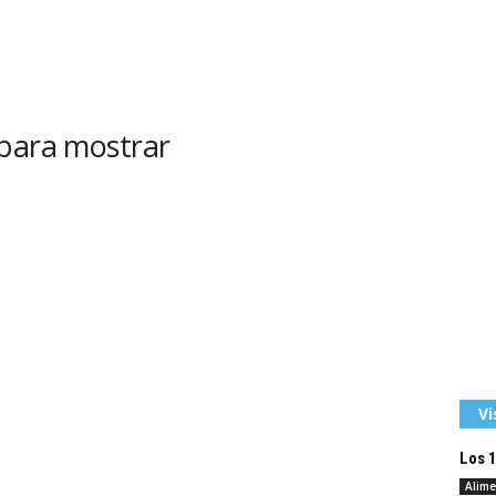
 para mostrar
Vi
Los 
Alime