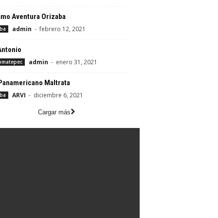
smo Aventura Orizaba
admin
-
febrero 12, 2021
aba
Antonio
admin
-
enero 31, 2021
omatepec
Panamericano Maltrata
ARVI
-
diciembre 6, 2021
aba
Cargar más