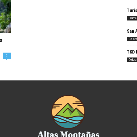
Turi
Oriz
San 
s
Cosc
TKD 
0
Oriz