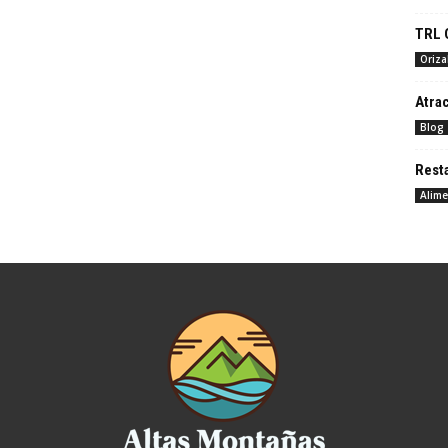
TRL O
Oriz
Atrac
Blog
Rest
Alime