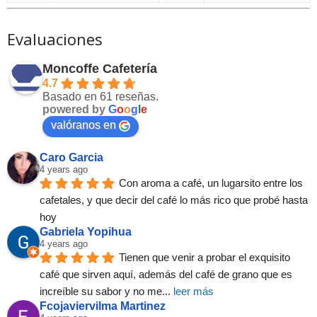
Evaluaciones
Moncoffe Cafetería
4.7
Basado en 61 reseñas.
powered by
G
o
o
g
l
e
valóranos en
Caro Garcia
4 years ago
Con aroma a café, un lugarsito entre los 
cafetales, y que decir del café lo más rico que probé hasta 
hoy
Gabriela Yopihua
4 years ago
Tienen que venir a probar el exquisito 
café que sirven aquí, además del café de grano que es 
increíble su sabor y no me
... 
leer más
Fcojaviervilma Martinez