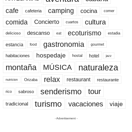
cafe
camping
cocina
cafeteria
comer
cultura
comida
Concierto
cuartos
ecoturismo
descanso
delicioso
estadia
eat
gastronomia
estancia
food
gourmet
hospedaje
hotel
habitaciones
hostal
jazz
naturaleza
montaña
MÚSICA
relax
restaurant
restaurante
Orizaba
nutricion
senderismo
tour
sabroso
rico
turismo
vacaciones
viaje
tradicional
- Advertisement -