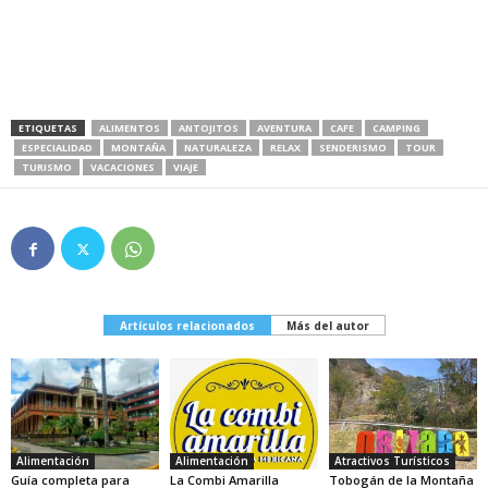
ETIQUETAS
ALIMENTOS
ANTOJITOS
AVENTURA
CAFE
CAMPING
ESPECIALIDAD
MONTAÑA
NATURALEZA
RELAX
SENDERISMO
TOUR
TURISMO
VACACIONES
VIAJE
Artículos relacionados
Más del autor
Alimentación
Alimentación
Atractivos Turísticos
Guía completa para
La Combi Amarilla
Tobogán de la Montaña