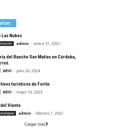
sitar:
a Las Nubes
admin
-
enero 31, 2021
ntación
ria del Rancho San Matías en Córdoba,
cruz.
ARVI
-
julio 26, 2024
tivos turísticos de Fortín
ARVI
-
mayo 16, 2023
del Viento
admin
-
febrero 1, 2021
omatepec
Cargar más