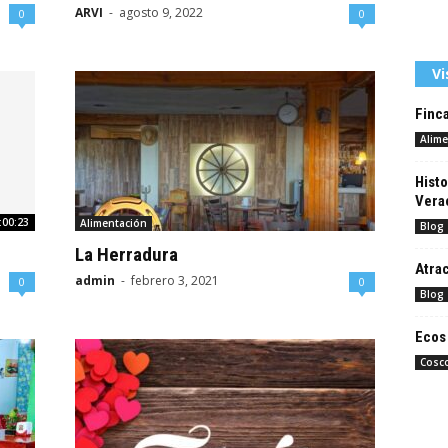
ARVI
-
agosto 9, 2022
0
0
Vi
Finc
Alime
Histo
Vera
:00:23
Alimentación
Blog
La Herradura
Atrac
admin
-
febrero 3, 2021
0
0
Blog
Ecos 
Cosc