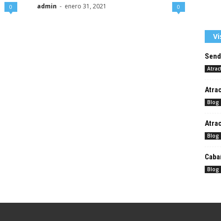
admin
-
enero 31, 2021
0
0
Vi
Send
Atrac
Atrac
Blog
Atrac
Blog
Cabañ
Blog