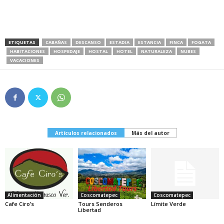
ETIQUETAS
CABAÑAS
DESCANSO
ESTADIA
ESTANCIA
FINCA
FOGATA
HABITACIONES
HOSPEDAJE
HOSTAL
HOTEL
NATURALEZA
NUBES
VACACIONES
Artículos relacionados
Más del autor
Alimentación
Coscomatepec
Coscomatepec
Cafe Ciro’s
Tours Senderos
Límite Verde
Libertad