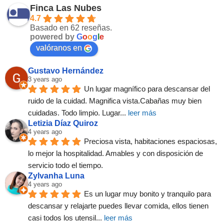
Finca Las Nubes
4.7
Basado en 62 reseñas.
powered by
G
o
o
g
l
e
valóranos en
Gustavo Hernández
3 years ago
Un lugar magnífico para descansar del 
ruido de la cuidad. Magnifica vista.Cabañas muy bien 
cuidadas. Todo limpio. Lugar
... 
leer más
Letizia Díaz Quiroz
4 years ago
Preciosa vista, habitaciones espaciosas, 
lo mejor la hospitalidad. Amables y con disposición de 
servicio todo el tiempo.
Zylvanha Luna
4 years ago
Es un lugar muy bonito y tranquilo para 
descansar y relajarte puedes llevar comida, ellos tienen 
casi todos los utensil
... 
leer más