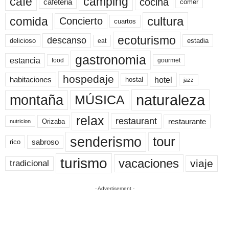
cafe
camping
cocina
cafeteria
comer
cultura
comida
Concierto
cuartos
ecoturismo
descanso
delicioso
estadia
eat
gastronomia
estancia
food
gourmet
hospedaje
hotel
habitaciones
hostal
jazz
naturaleza
montaña
MÚSICA
relax
restaurant
restaurante
Orizaba
nutricion
senderismo
tour
sabroso
rico
turismo
vacaciones
viaje
tradicional
- Advertisement -