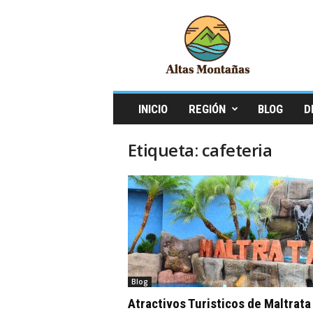
A
l
t
a
s
M
o
INICIO
REGIÓN
BLOG
D
n
t
Etiqueta: cafeteria
a
ñ
a
s
Blog
Atractivos Turisticos de Maltrata