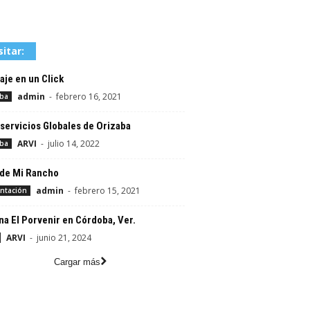
sitar:
aje en un Click
admin
-
febrero 16, 2021
aba
servicios Globales de Orizaba
ARVI
-
julio 14, 2022
aba
 de Mi Rancho
admin
-
febrero 15, 2021
ntación
a El Porvenir en Córdoba, Ver.
ARVI
-
junio 21, 2024
Cargar más