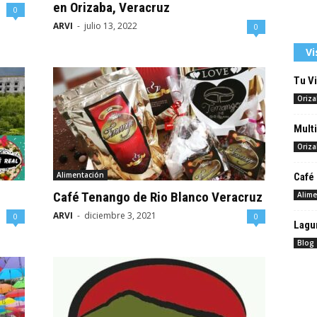
en Orizaba, Veracruz
0
ARVI
-
julio 13, 2022
0
Vi
Tu Vi
Oriz
Multi
Oriz
Alimentación
Café
Café Tenango de Rio Blanco Veracruz
Alime
ARVI
-
diciembre 3, 2021
0
0
Lagun
Blog