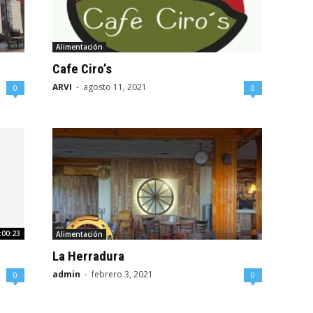
Alimentación
Cafe Ciro’s
ARVI
-
agosto 11, 2021
0
0
:00:23
Alimentación
La Herradura
admin
-
febrero 3, 2021
0
0