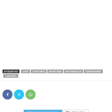
ETIQUETAS
CAFE
CAFETERIA
MONTAÑA
NATURALEZA
SENDERISMO
TURISMO