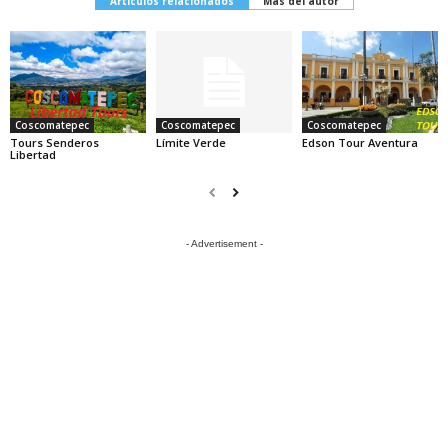
Artículos relacionados
Más del autor
Coscomatepec
Coscomatepec
Coscomatepec
Tours Senderos
Límite Verde
Edson Tour Aventura
Libertad
- Advertisement -