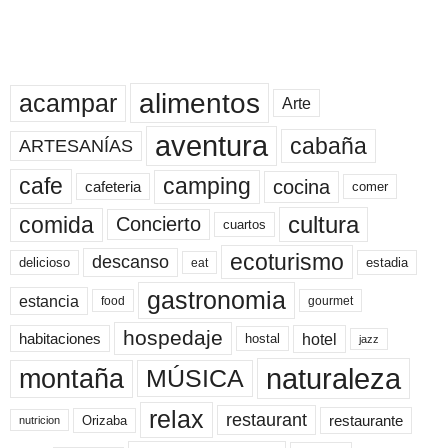
alimentos
acampar
Arte
aventura
cabaña
ARTESANÍAS
cafe
camping
cocina
cafeteria
comer
cultura
comida
Concierto
cuartos
ecoturismo
descanso
delicioso
estadia
eat
gastronomia
estancia
food
gourmet
hospedaje
hotel
habitaciones
hostal
jazz
naturaleza
montaña
MÚSICA
relax
restaurant
restaurante
Orizaba
nutricion