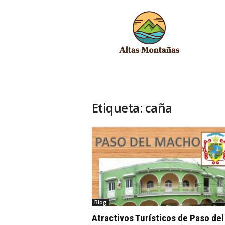
A
l
t
a
s
M
o
n
t
Etiqueta: caña
a
ñ
a
s
Blog
Atractivos Turísticos de Paso del