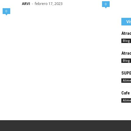
ARVI
-
febrero 17, 2023
0
0
Vi
Atrac
Blog
Atrac
Blog
SUPE
Alime
Cafe 
Alime