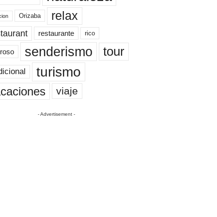
relax
Orizaba
cion
taurant
restaurante
rico
senderismo
tour
roso
turismo
dicional
caciones
viaje
- Advertisement -