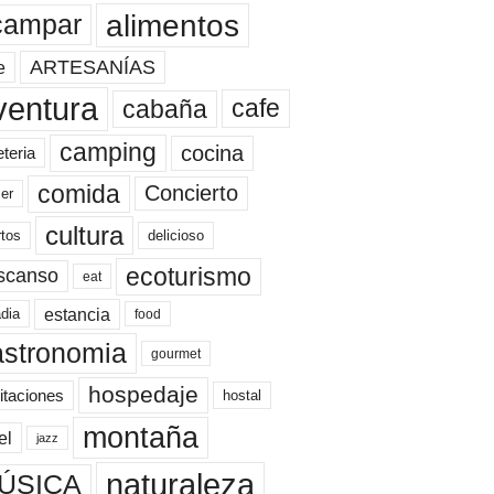
alimentos
campar
ARTESANÍAS
e
ventura
cafe
cabaña
camping
cocina
eteria
comida
Concierto
er
cultura
rtos
delicioso
ecoturismo
scanso
eat
estancia
dia
food
astronomia
gourmet
hospedaje
itaciones
hostal
montaña
el
jazz
naturaleza
ÚSICA