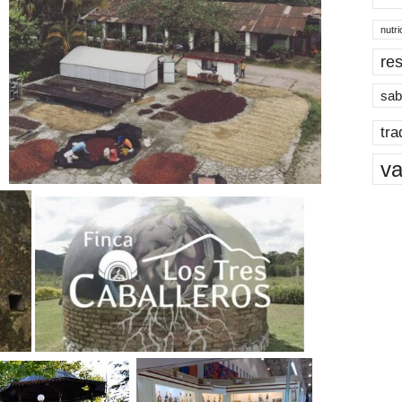
nutri
res
sab
tra
va