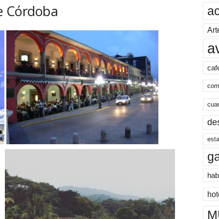
de Córdoba
a
Art
a
caf
com
cua
de
esta
g
hab
hot
M