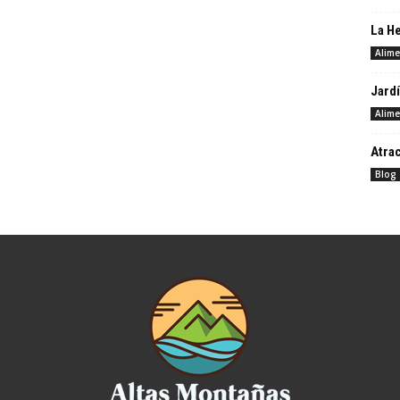
La H
Alime
Jardí
Alime
Atrac
Blog