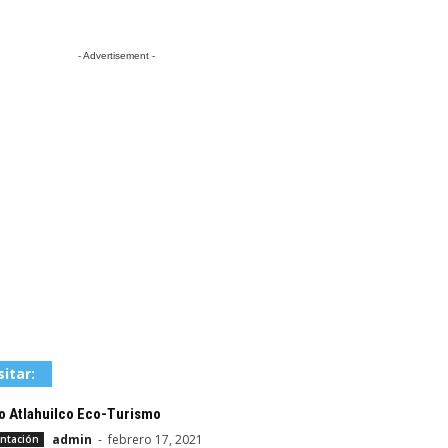
- Advertisement -
sitar:
o Atlahuilco Eco-Turismo
admin
-
febrero 17, 2021
ntación