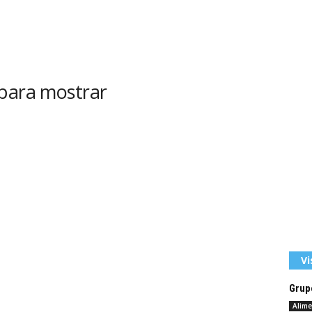
 para mostrar
Vi
Grup
Alime