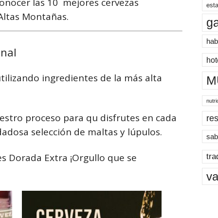
conocer las 10 mejores cervezas
esta
 Altas Montañas.
g
hab
anal
hot
tilizando ingredientes de la más alta
M
nutri
estro proceso para qu disfrutes en cada
res
dadosa selección de maltas y lúpulos.
sab
es Dorada Extra ¡Orgullo que se
tra
va