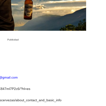
Publicidad
s@gmail.com
/C847ml7P2c6/?hl=es
ascervezas/about_contact_and_basic_info