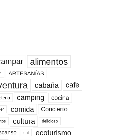
alimentos
campar
ARTESANÍAS
e
ventura
cafe
cabaña
camping
cocina
eteria
comida
Concierto
er
cultura
rtos
delicioso
ecoturismo
scanso
eat