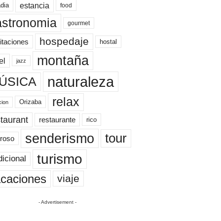
estancia
dia
food
astronomia
gourmet
hospedaje
itaciones
hostal
montaña
el
jazz
naturaleza
ÚSICA
relax
Orizaba
cion
taurant
restaurante
rico
senderismo
tour
roso
turismo
dicional
caciones
viaje
- Advertisement -