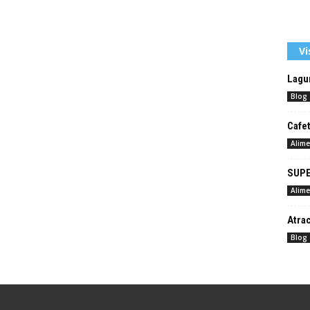
Vi
Lagun
Blog
Cafet
Alime
SUPE
Alime
Atrac
Blog