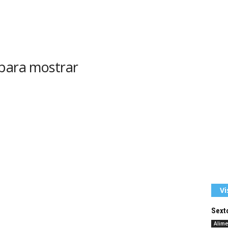
 para mostrar
Vi
Sexto
Alime