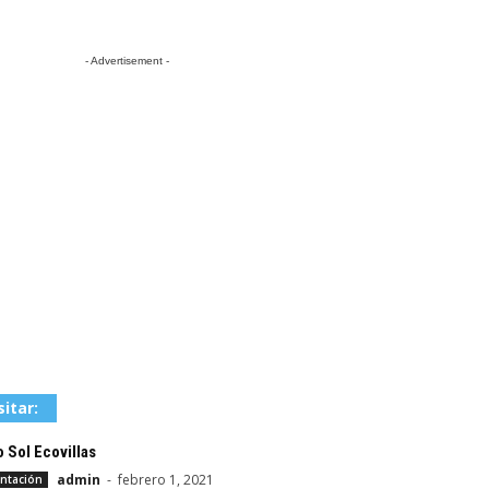
- Advertisement -
sitar:
 Sol Ecovillas
admin
-
febrero 1, 2021
ntación