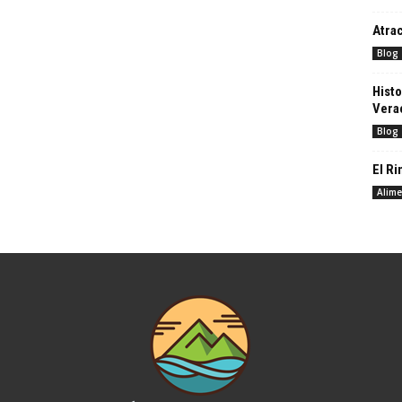
Atrac
Blog
Histo
Vera
Blog
El R
Alime