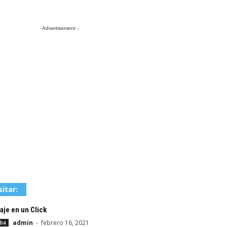
- Advertisement -
sitar:
aje en un Click
admin
-
febrero 16, 2021
aba