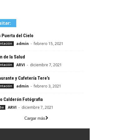
sitar:
s Puerta del Cielo
admin
-
febrero 15, 2021
ntación
n de la Salud
ARVI
-
diciembre 7, 2021
ntación
urante y Cafetería Tere’s
admin
-
febrero 3, 2021
ntación
o Calderón Fotógrafia
ARVI
-
diciembre 7, 2021
aba
Cargar más