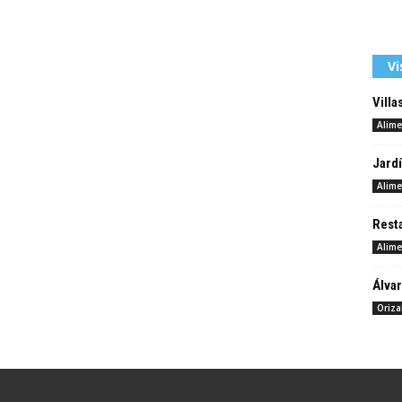
Vi
Villa
Alime
Jardí
Alime
Resta
Alime
Álvar
Oriz