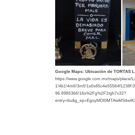
Google Maps: Ubicación de TORTAS 
https://www.google.com.mx/maps/place/
1!4b1!4m6!3m5!1s0x85c4e55564f1238f:
96.8985366!16s%2Fg%2F1tgh7x32?
entry=ttu&g_ep=EgoyMDI0MTAwMS4w