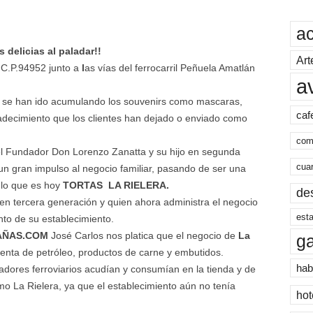
a
delicias al paladar
!!
Art
 C.P.94952 junto a
l
as vías del ferrocarril Peñuela Amatlán
a
 se han ido acumulando los souvenirs como mascaras,
caf
decimiento que los clientes han dejado o enviado como
com
el Fundador Don Lorenzo Zanatta y su hijo en segunda
cua
un gran impulso al negocio familiar, pasando de ser una
 lo que es hoy
TORTAS LA RIELERA.
de
n tercera generación y quien ahora administra el negocio
esta
ento de su establecimiento.
AÑAS.COM
José Carlos nos platica que el negocio de
La
g
venta de petróleo, productos de carne y embutidos.
hab
adores ferroviarios acudían y consumían en la tienda y de
o La Rielera, ya que el establecimiento aún no tenía
hot