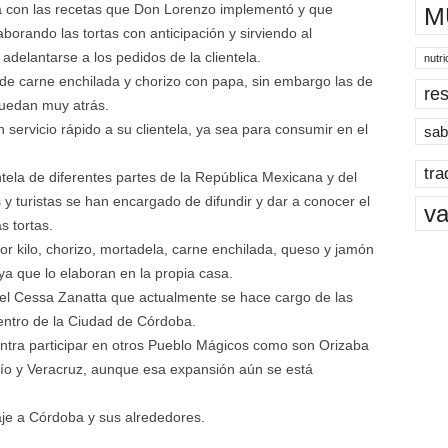
nda con las recetas que Don Lorenzo implementó y que
M
borando las tortas con anticipación y sirviendo al
adelantarse a los pedidos de la clientela.
nutri
de carne enchilada y chorizo con papa, sin embargo las de
res
quedan muy atrás.
n servicio rápido a su clientela, ya sea para consumir en el
sab
tra
tela de diferentes partes de la República Mexicana y del
 y turistas se han encargado de difundir y dar a conocer el
va
s tortas.
or kilo, chorizo, mortadela, carne enchilada, queso y jamón
a que lo elaboran en la propia casa.
iel Cessa Zanatta que actualmente se hace cargo de las
entro de la Ciudad de Córdoba.
ntra participar en otros Pueblo Mágicos como son Orizaba
o y Veracruz, aunque esa expansión aún se está
aje a Córdoba y sus alrededores.