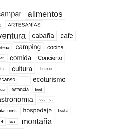
alimentos
campar
ARTESANÍAS
e
ventura
cafe
cabaña
camping
cocina
eteria
comida
Concierto
er
cultura
rtos
delicioso
ecoturismo
scanso
eat
estancia
dia
food
astronomia
gourmet
hospedaje
itaciones
hostal
montaña
el
jazz