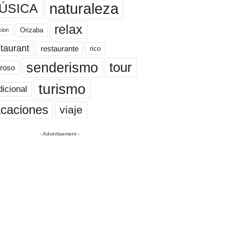
naturaleza
ÚSICA
relax
Orizaba
cion
taurant
restaurante
rico
senderismo
tour
roso
turismo
dicional
caciones
viaje
- Advertisement -