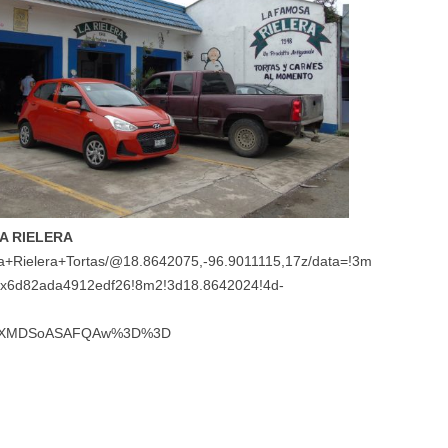
LA RIELERA
La+Rielera+Tortas/@18.8642075,-96.9011115,17z/data=!3m
0x6d82ada4912edf26!8m2!3d18.8642024!4d-
IKXMDSoASAFQAw%3D%3D