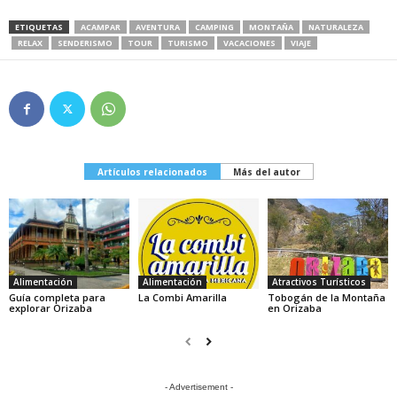
ETIQUETAS
ACAMPAR
AVENTURA
CAMPING
MONTAÑA
NATURALEZA
RELAX
SENDERISMO
TOUR
TURISMO
VACACIONES
VIAJE
Artículos relacionados
Más del autor
Alimentación
Alimentación
Atractivos Turísticos
Guía completa para
La Combi Amarilla
Tobogán de la Montaña
explorar Orizaba
en Orizaba
- Advertisement -