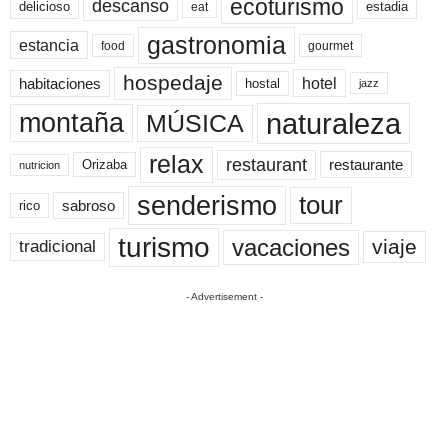
ecoturismo
descanso
delicioso
estadia
eat
gastronomia
estancia
food
gourmet
hospedaje
hotel
habitaciones
hostal
jazz
naturaleza
montaña
MÚSICA
relax
restaurant
restaurante
Orizaba
nutricion
senderismo
tour
sabroso
rico
turismo
vacaciones
viaje
tradicional
- Advertisement -