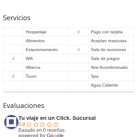
Servicios
Hospedaje
√
Pago con tarjeta
Alimentos
Aceptan mascotas
Estacionamiento
√
Sala de reuniones
√
Wifi
Sala de juegos
Alberca
Aire Acondicionado
√
Tours
Spa
Agua Caliente
Evaluaciones
Tu viaje en un Click. Sucursal
0.0
Basado en 0 reseñas.
powered by
G
o
o
g
l
e