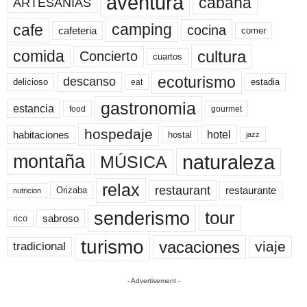
aventura
cabaña
ARTESANÍAS
cafe
camping
cocina
cafeteria
comer
cultura
comida
Concierto
cuartos
ecoturismo
descanso
delicioso
estadia
eat
gastronomia
estancia
food
gourmet
hospedaje
hotel
habitaciones
hostal
jazz
naturaleza
montaña
MÚSICA
relax
restaurant
restaurante
Orizaba
nutricion
senderismo
tour
sabroso
rico
turismo
vacaciones
viaje
tradicional
- Advertisement -