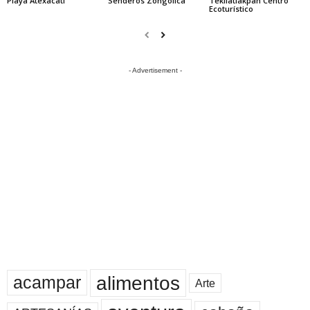
Playa Atexacatl
Senderos Zongolica
Tekilatlakpan Centro
Ecoturístico
- Advertisement -
alimentos
acampar
Arte