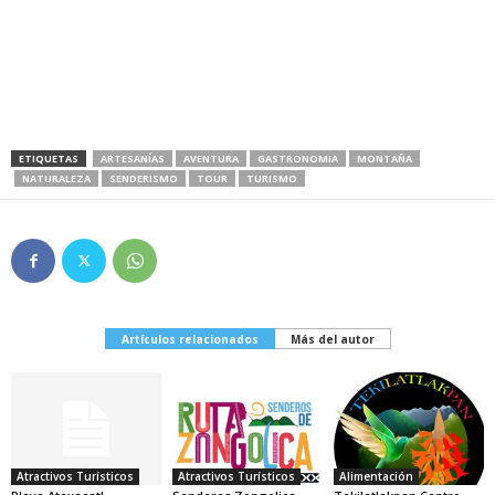
ETIQUETAS
ARTESANÍAS
AVENTURA
GASTRONOMIA
MONTAÑA
NATURALEZA
SENDERISMO
TOUR
TURISMO
Artículos relacionados
Más del autor
Atractivos Turísticos
Atractivos Turísticos
Alimentación