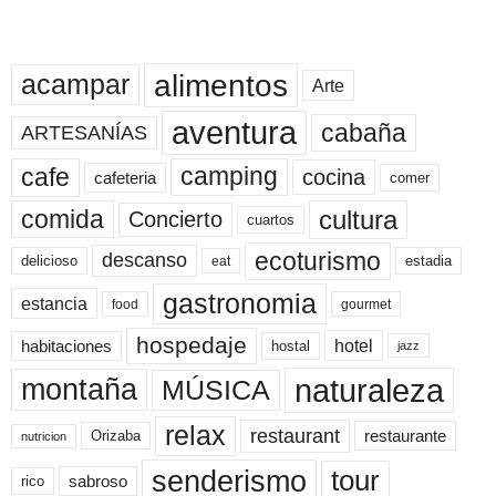
alimentos
acampar
Arte
aventura
cabaña
ARTESANÍAS
cafe
camping
cocina
cafeteria
comer
cultura
comida
Concierto
cuartos
ecoturismo
descanso
delicioso
estadia
eat
gastronomia
estancia
food
gourmet
hospedaje
hotel
habitaciones
hostal
jazz
naturaleza
montaña
MÚSICA
relax
restaurant
restaurante
Orizaba
nutricion
senderismo
tour
sabroso
rico