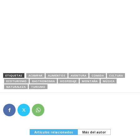
ETIQUETAS
ACAMPAR
ALIMENTOS
AVENTURA
COMIDA
CULTURA
ECOTURISMO
GASTRONOMIA
HOSPEDAJE
MONTAÑA
MÚSICA
NATURALEZA
TURISMO
Artículos relacionados
Más del autor