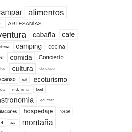
alimentos
campar
ARTESANÍAS
e
ventura
cafe
cabaña
camping
cocina
eteria
comida
Concierto
er
cultura
rtos
delicioso
ecoturismo
scanso
eat
estancia
dia
food
astronomia
gourmet
hospedaje
itaciones
hostal
montaña
el
jazz