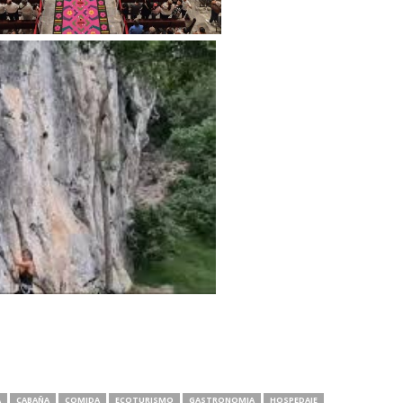
A
CABAÑA
COMIDA
ECOTURISMO
GASTRONOMIA
HOSPEDAJE