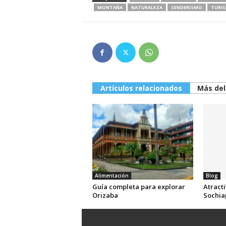
MONTAÑA
NATURALEZA
SENDERISMO
TURI
Artículos relacionados
Más del
Alimentación
Blog
Guía completa para explorar
Atracti
Orizaba
Sochia