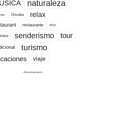
naturaleza
ÚSICA
relax
Orizaba
cion
taurant
restaurante
rico
senderismo
tour
roso
turismo
dicional
caciones
viaje
- Advertisement -