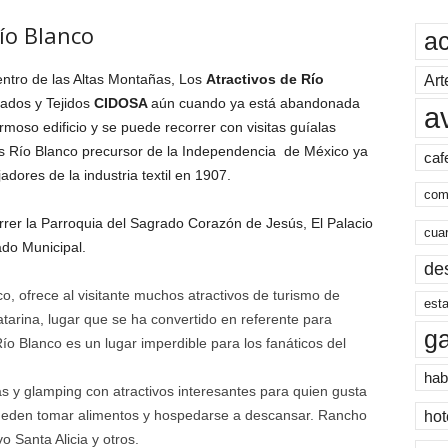
Río Blanco
a
entro de las Altas Montañas, Los
Atractivos de Río
Art
lados y Tejidos
CIDOSA
aún cuando ya está abandonada
a
moso edificio y se puede recorrer con visitas guíalas
Es Río Blanco precursor de la Independencia de México ya
caf
adores de la industria textil en 1907.
com
rrer la Parroquia del Sagrado Corazón de Jesús, El Palacio
cua
do Municipal.
de
o, ofrece al visitante muchos atractivos de turismo de
esta
tarina, lugar que se ha convertido en referente para
g
ío Blanco es un lugar imperdible para los fanáticos del
hab
s y glamping con atractivos interesantes para quien gusta
pueden tomar alimentos y hospedarse a descansar. Rancho
hot
o Santa Alicia y otros.