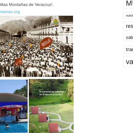
M
 Altas Montañas de Veracruz!.
ntanas.org
nutri
res
sab
tra
va