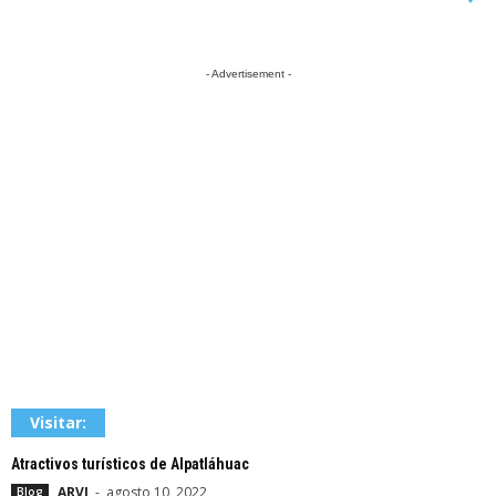
- Advertisement -
Visitar:
Atractivos turísticos de Alpatláhuac
ARVI
-
agosto 10, 2022
Blog