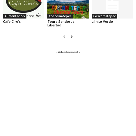
Alimentación
Coscomatepec
Coscomatepec
Cafe Ciro’s
Tours Senderos
Límite Verde
Libertad
- Advertisement -