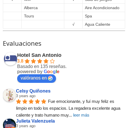
Alberca
Aire Acondicionado
Tours
Spa
√
Agua Caliente
Evaluaciones
Hotel San Antonio
3.8
Basado en 135 reseñas.
powered by
G
o
o
g
l
e
valóranos en
Celsy Quiñones
3 years ago
Fue emocionante, y fuí muy feliz es 
limpio en todo los espacios. La regadera excelente agua 
caliente y trato humano muy
... 
leer más
Julieta Valenzuela
3 years ago