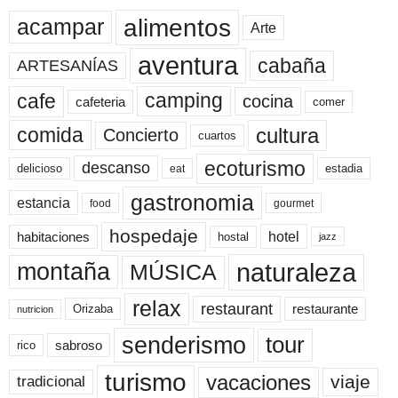
alimentos
acampar
Arte
aventura
cabaña
ARTESANÍAS
cafe
camping
cocina
cafeteria
comer
cultura
comida
Concierto
cuartos
ecoturismo
descanso
delicioso
estadia
eat
gastronomia
estancia
food
gourmet
hospedaje
hotel
habitaciones
hostal
jazz
naturaleza
montaña
MÚSICA
relax
restaurant
restaurante
Orizaba
nutricion
senderismo
tour
sabroso
rico
turismo
vacaciones
viaje
tradicional