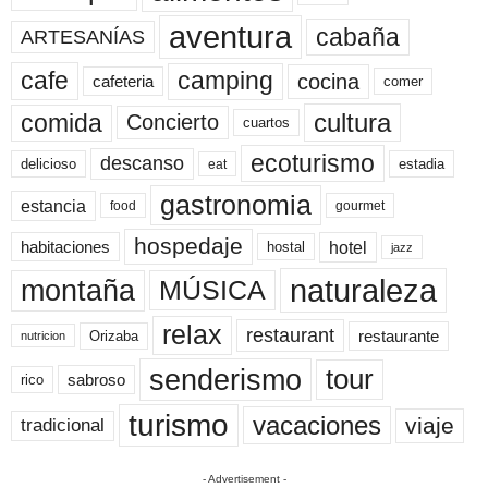
aventura
cabaña
ARTESANÍAS
cafe
camping
cocina
cafeteria
comer
cultura
comida
Concierto
cuartos
ecoturismo
descanso
delicioso
estadia
eat
gastronomia
estancia
food
gourmet
hospedaje
hotel
habitaciones
hostal
jazz
naturaleza
montaña
MÚSICA
relax
restaurant
restaurante
Orizaba
nutricion
senderismo
tour
sabroso
rico
turismo
vacaciones
viaje
tradicional
- Advertisement -