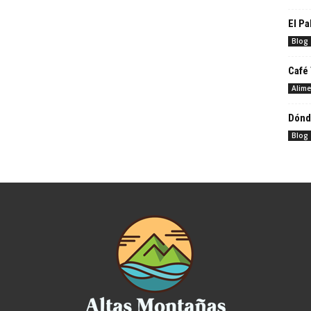
El Pa
Blog
Café
Alime
Dónd
Blog