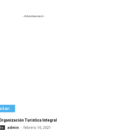
- Advertisement -
sitar:
rganización Turistica Integral
admin
-
febrero 16, 2021
aba