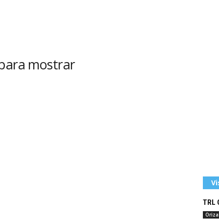
 para mostrar
Vi
TRL O
Oriz