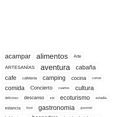
alimentos
acampar
Arte
aventura
cabaña
ARTESANÍAS
cafe
camping
cocina
cafeteria
comer
cultura
comida
Concierto
cuartos
ecoturismo
descanso
delicioso
estadia
eat
gastronomia
estancia
food
gourmet