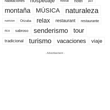
hospedaje
hotel
habitaciones
hostal
jazz
naturaleza
montaña
MÚSICA
relax
restaurant
restaurante
Orizaba
nutricion
senderismo
tour
sabroso
rico
turismo
vacaciones
viaje
tradicional
- Advertisement -