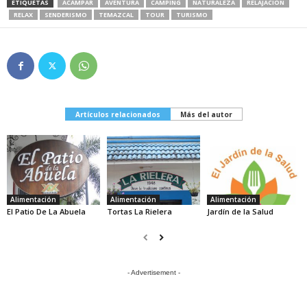
ETIQUETAS
ACAMPAR
AVENTURA
CAMPING
NATURALEZA
RELAJACIÓN
RELAX
SENDERISMO
TEMAZCAL
TOUR
TURISMO
Artículos relacionados
Más del autor
Alimentación
Alimentación
Alimentación
El Patio De La Abuela
Tortas La Rielera
Jardín de la Salud
- Advertisement -