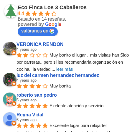
Eco Finca Los 3 Caballeros
4.4
Basado en 14 reseñas.
powered by
G
o
o
g
l
e
valóranos en
VERONICA RENDON
4 years ago
Muy bonito el lugar..  mis visitas han Sido 
por carreras.. pero si les recomendaría organización en 
cocina.. la verdad 
... 
leer más
luz del carmen hernandez hernandez
4 years ago
Muy bonita
roberto san pedro
5 years ago
Exelente atención y servicio
Reyna Vidal
6 years ago
Excelente lugar para relajarte!