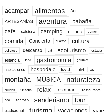
alimentos
acampar
Arte
aventura
cabaña
ARTESANÍAS
cafe
camping
cocina
cafeteria
comer
cultura
comida
Concierto
cuartos
ecoturismo
descanso
delicioso
estadia
eat
gastronomia
estancia
food
gourmet
hospedaje
hotel
habitaciones
hostal
jazz
naturaleza
montaña
MÚSICA
relax
restaurant
restaurante
Orizaba
nutricion
senderismo
tour
sabroso
rico
turismo
vacaciones
viaje
tradicional