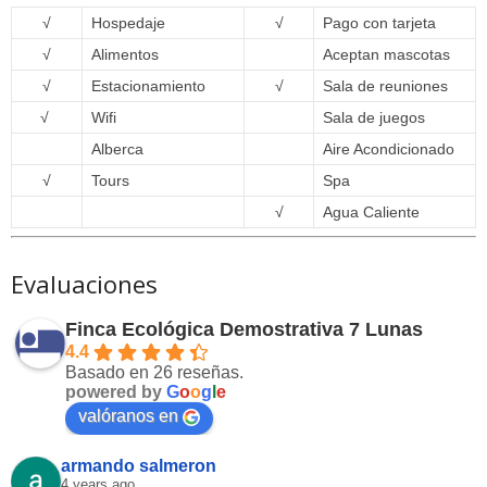
√
Hospedaje
√
Pago con tarjeta
√
Alimentos
Aceptan mascotas
√
Estacionamiento
√
Sala de reuniones
√
Wifi
Sala de juegos
Alberca
Aire Acondicionado
√
Tours
Spa
√
Agua Caliente
Evaluaciones
Finca Ecológica Demostrativa 7 Lunas
4.4
Basado en 26 reseñas.
powered by
G
o
o
g
l
e
valóranos en
armando salmeron
4 years ago