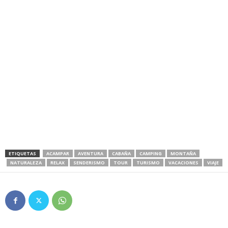
ETIQUETAS
ACAMPAR
AVENTURA
CABAÑA
CAMPING
MONTAÑA
NATURALEZA
RELAX
SENDERISMO
TOUR
TURISMO
VACACIONES
VIAJE