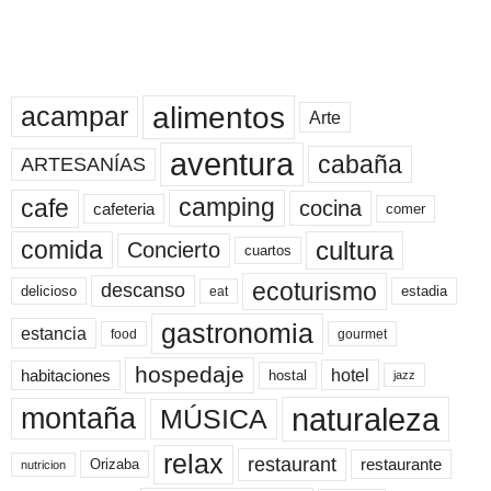
alimentos
acampar
Arte
aventura
cabaña
ARTESANÍAS
cafe
camping
cocina
cafeteria
comer
cultura
comida
Concierto
cuartos
ecoturismo
descanso
delicioso
estadia
eat
gastronomia
estancia
food
gourmet
hospedaje
hotel
habitaciones
hostal
jazz
naturaleza
montaña
MÚSICA
relax
restaurant
restaurante
Orizaba
nutricion