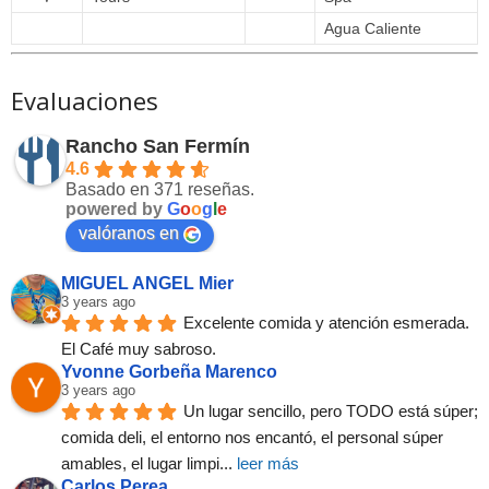
Agua Caliente
Evaluaciones
Rancho San Fermín
4.6
Basado en 371 reseñas.
powered by
G
o
o
g
l
e
valóranos en
MIGUEL ANGEL Mier
3 years ago
Excelente comida y atención esmerada. 
El Café muy sabroso.
Yvonne Gorbeña Marenco
3 years ago
Un lugar sencillo, pero TODO está súper; 
comida deli, el entorno nos encantó, el personal súper 
amables, el lugar limpi
... 
leer más
Carlos Perea