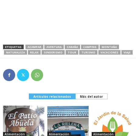
ETIQUETAS
ACAMPAR
AVENTURA
CABAÑA
CAMPING
MONTAÑA
NATURALEZA
RELAX
SENDERISMO
TOUR
TURISMO
VACACIONES
VIAJE
Artículos relacionados
Más del autor
Alimentación
Alimentación
Alimentación