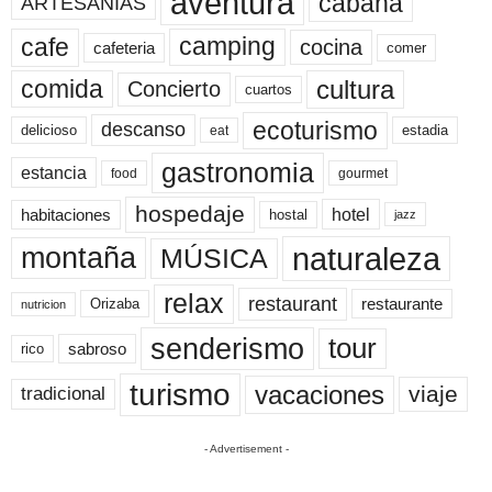
aventura
cabaña
ARTESANÍAS
cafe
camping
cocina
cafeteria
comer
cultura
comida
Concierto
cuartos
ecoturismo
descanso
delicioso
estadia
eat
gastronomia
estancia
food
gourmet
hospedaje
hotel
habitaciones
hostal
jazz
naturaleza
montaña
MÚSICA
relax
restaurant
restaurante
Orizaba
nutricion
senderismo
tour
sabroso
rico
turismo
vacaciones
viaje
tradicional
- Advertisement -