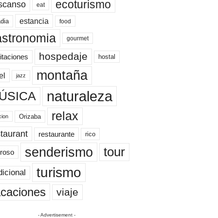
ecoturismo
scanso
eat
estancia
dia
food
astronomia
gourmet
hospedaje
itaciones
hostal
montaña
el
jazz
naturaleza
ÚSICA
relax
Orizaba
cion
taurant
restaurante
rico
senderismo
tour
roso
turismo
dicional
caciones
viaje
- Advertisement -