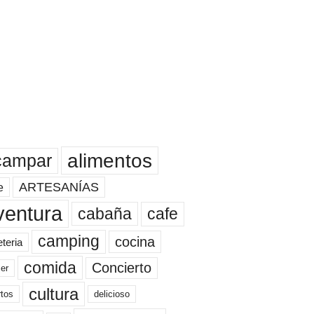
alimentos
campar
ARTESANÍAS
e
ventura
cafe
cabaña
camping
cocina
eteria
comida
Concierto
er
cultura
rtos
delicioso