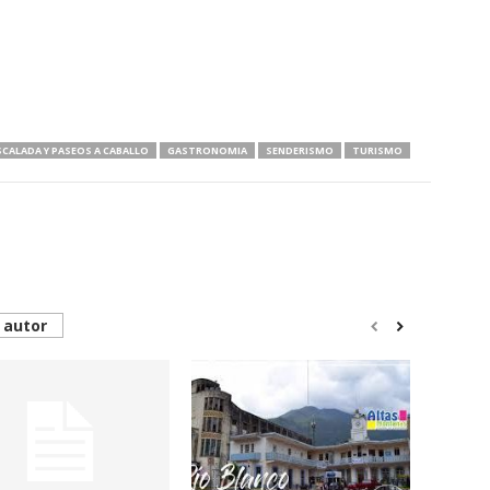
SCALADA Y PASEOS A CABALLO
GASTRONOMIA
SENDERISMO
TURISMO
 autor