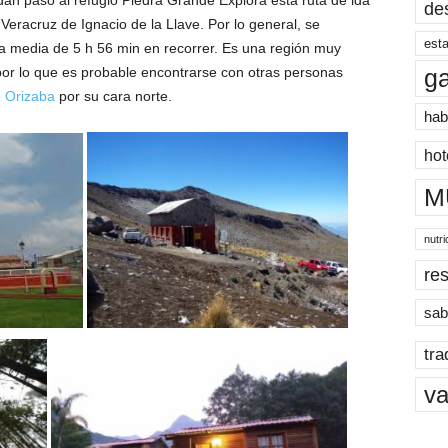
dan paso al refugio Piedra Grande Explora esta ruta de ida
de
Veracruz de Ignacio de la Llave. Por lo general, se
esta
una media de 5 h 56 min en recorrer. Es una región muy
por lo que es probable encontrarse con otras personas
g
e
Orizaba
por su cara norte.
hab
hot
M
nutri
res
sab
tra
va