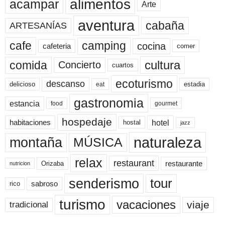
alimentos
acampar
Arte
aventura
cabaña
ARTESANÍAS
cafe
camping
cocina
cafeteria
comer
cultura
comida
Concierto
cuartos
ecoturismo
descanso
delicioso
estadia
eat
gastronomia
estancia
food
gourmet
hospedaje
hotel
habitaciones
hostal
jazz
naturaleza
montaña
MÚSICA
relax
restaurant
restaurante
Orizaba
nutricion
senderismo
tour
sabroso
rico
turismo
vacaciones
viaje
tradicional