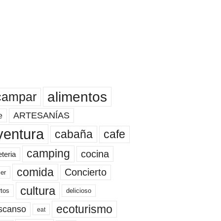
alimentos
campar
ARTESANÍAS
e
ventura
cafe
cabaña
camping
cocina
eteria
comida
Concierto
er
cultura
rtos
delicioso
ecoturismo
scanso
eat