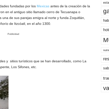
esta
udades fundadas por los
Mexicas
antes de la creación de la
g
on en el antiguo sitio llamado cerro de Tecuanapa o
es una de sus parejas emigra al norte y funda Zoquitlán,
hab
ñorío de Itzcóatl, en el año 1300.
hot
Publicidad
M
nutri
res
dades y sitios turísticos que se han desarrollado, como La
pente, Los Sifones, etc.
sab
tra
va