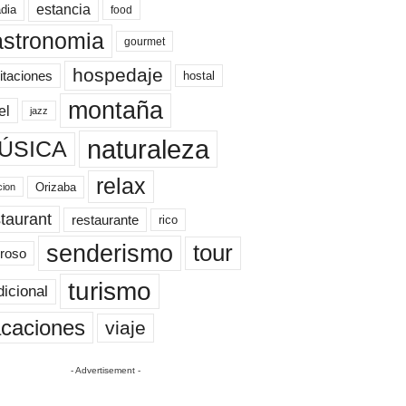
estancia
dia
food
astronomia
gourmet
hospedaje
itaciones
hostal
montaña
el
jazz
naturaleza
ÚSICA
relax
Orizaba
cion
taurant
restaurante
rico
senderismo
tour
roso
turismo
dicional
caciones
viaje
- Advertisement -