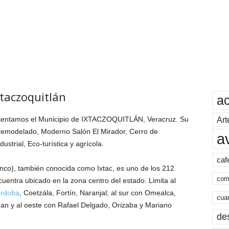
xtaczoquitlán
a
presentamos el Municipio de IXTACZOQUITLÁN, Veracruz. Su
Art
 remodelado, Moderno Salón El Mirador, Cerro de
a
ustrial, Eco-turística y agrícola.
caf
anco), también conocida como Ixtac, es uno de los 212
com
uentra ubicado en la zona centro del estado. Limita al
rdoba
, Coetzála, Fortín, Naranjal; al sur con Omealca,
cua
an y al oeste con Rafael Delgado, Orizaba y Mariano
de