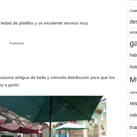
cua
de
edad de platillos y un excelente servicio muy
esta
g
Publicidad
hab
hot
casona antigua de bella y cómoda distribución para que los
M
y a gusto.
nutri
res
sab
tra