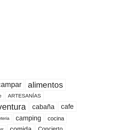
alimentos
campar
ARTESANÍAS
e
ventura
cafe
cabaña
camping
cocina
eteria
comida
Concierto
er