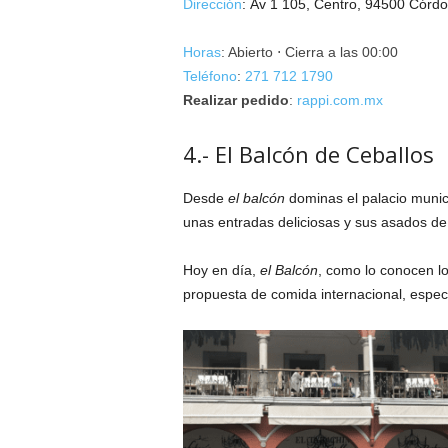
Dirección
:
Av 1 105, Centro, 94500 Córdo
Horas
: Abierto ⋅ Cierra a las 00:00
Teléfono
:
271 712 1790
Realizar pedido
:
rappi.com.mx
4.- El Balcón de Ceballos
Desde
el
balcón
dominas el palacio municip
unas entradas deliciosas y sus asados de
Hoy en día,
el Balcón
, como lo conocen l
propuesta de comida internacional, especi