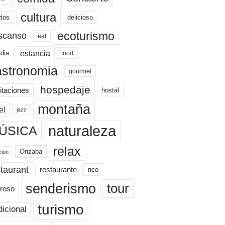
cultura
rtos
delicioso
ecoturismo
scanso
eat
estancia
dia
food
astronomia
gourmet
hospedaje
itaciones
hostal
montaña
el
jazz
naturaleza
ÚSICA
relax
Orizaba
cion
taurant
restaurante
rico
senderismo
tour
roso
turismo
dicional